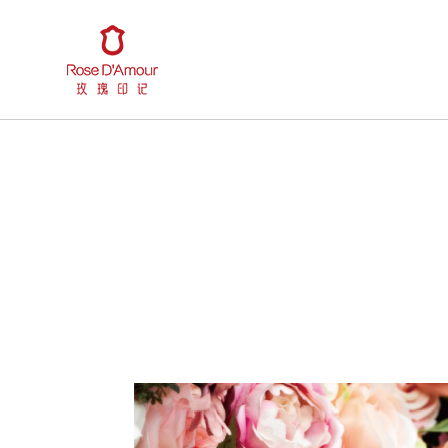
珠宝系列
品牌简介
美之探索
烤彩工艺
媒体资讯
玫瑰玫瑰
玫瑰经典
闪耀玫瑰
唯有玫瑰
拥抱我
珍贵
悦动玫瑰
动心玫瑰
情侣戒