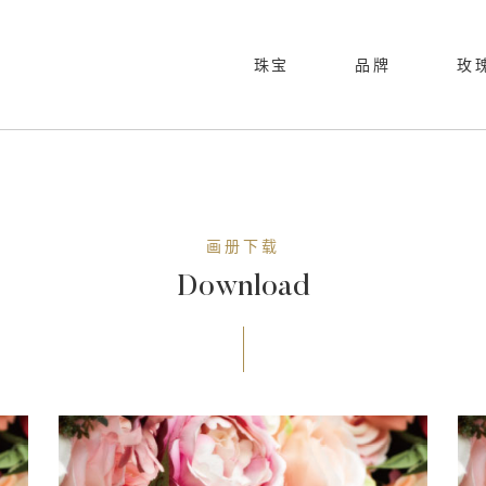
珠宝
品牌
玫
品牌历程
跨界合作
动心玫瑰
线下活动
合作伙伴
瑰丽镶嵌
新品发布
画册下载
Download
闪耀玫瑰
玫瑰经典