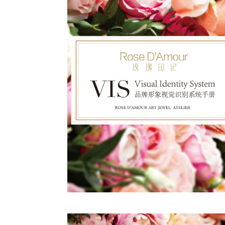
我爱玫瑰
2017
也许只有世界上最美丽的语言－拥抱
才能把内心开满花儿的喜悦之情直抵心脏
传达与你