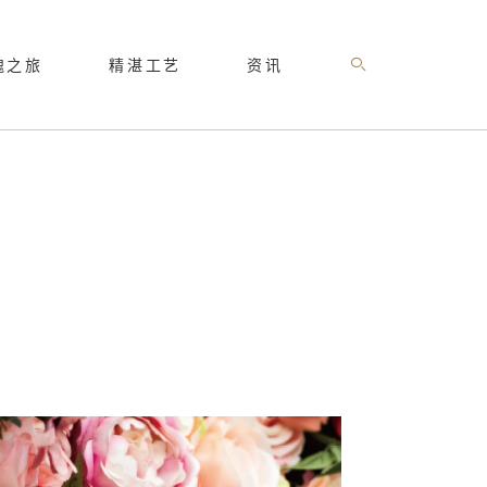
瑰之旅
精湛工艺
资讯
高级珠宝
品牌影像
闪耀玫瑰
最新消息
麓
探索最新高级珠宝系列>