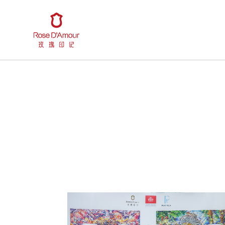
珠宝系列
品牌简介
美之探索
烤彩工艺
媒体资讯
玫瑰玫瑰
玫瑰经典
闪耀玫瑰
唯有玫瑰
拥抱我
珍贵
悦动玫瑰
动心玫瑰
情侣戒