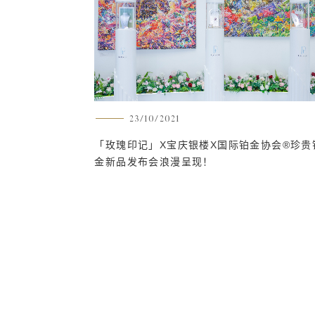
我爱玫瑰
23/10/2021
「玫瑰印记」X宝庆银楼X国际铂金协会®珍贵
金新品发布会浪漫呈现！