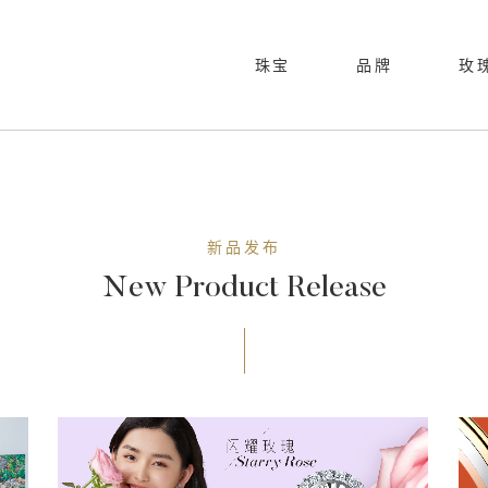
珠宝
品牌
玫
品牌历程
跨界合作
动心玫瑰
线下活动
合作伙伴
瑰丽镶嵌
新品发布
新品发布
New Product Release
闪耀玫瑰
玫瑰经典