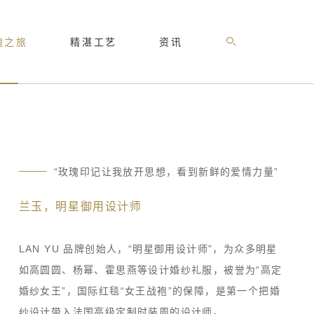
瑰之旅
精湛工艺
资讯
高级珠宝
品牌影像
闪耀玫瑰
最新消息
“玫瑰印记让我放开思想，看到新鲜的爱情力量”
兰玉，明星御用设计师
LAN YU 品牌创始人，“明星御用设计师”，为众多明星
麓
如高圆圆、杨幂、霍思燕等设计婚纱礼服，被誉为“高定
探索最新高级珠宝系列>
婚纱女王”，国际红毯“女王战袍”的保障，是第一个把婚
纱设计带入法国高级定制时装周的设计师。