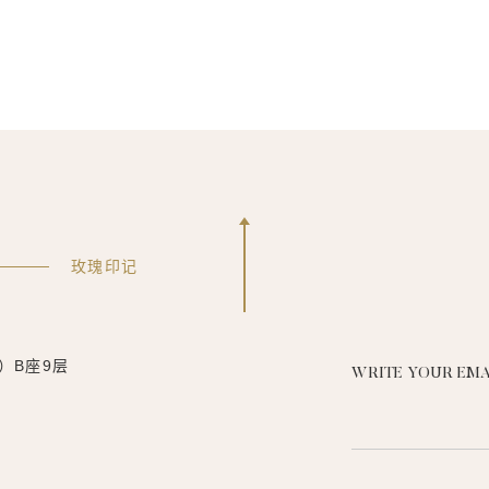
玫瑰印记
）B座9层
WRITE YOUR EMA