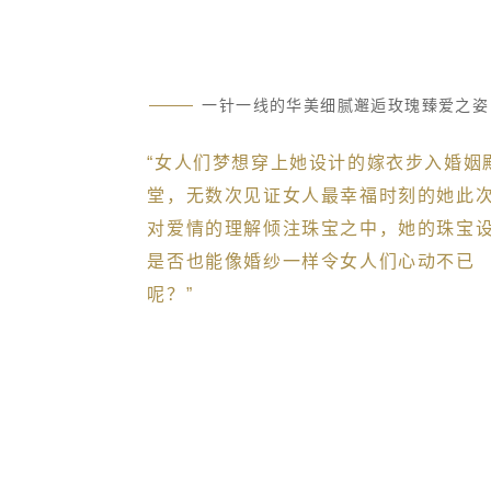
我爱玫瑰
一针一线的华美细腻邂逅玫瑰臻爱之姿
“女人们梦想穿上她设计的嫁衣步入婚姻
堂，无数次见证女人最幸福时刻的她此
对爱情的理解倾注珠宝之中，她的珠宝
是否也能像婚纱一样令女人们心动不已
呢？”