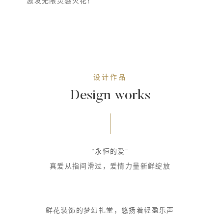
激发无限灵感火花！
设计作品
Design works
“永恒的爱”
真爱从指间滑过，爱情力量新鲜绽放
鲜花装饰的梦幻礼堂，悠扬着轻盈乐声