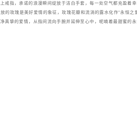
戴上戒指，承诺的浪漫瞬间绽放于洁白手套，每一处空气都充盈着幸
盛放的玫瑰是美好爱情的象征，玫瑰花瓣和流淌的露水化作“永恒之爱
纯净真挚的爱情，从指间流向手腕并延伸至心中，呢喃着最甜蜜的永