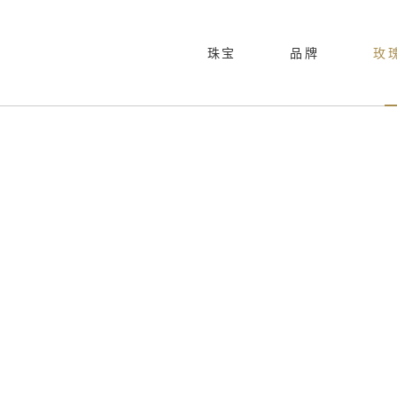
珠宝
品牌
玫
品牌历程
跨界合作
动心玫瑰
线下活动
合作伙伴
瑰丽镶嵌
新品发布
闪耀玫瑰
玫瑰经典