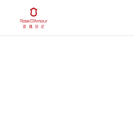
珠宝系列
品牌简介
美之探索
烤彩工艺
媒体资讯
玫瑰玫瑰
玫瑰经典
闪耀玫瑰
唯有玫瑰
拥抱我
珍贵
悦动玫瑰
动心玫瑰
情侣戒