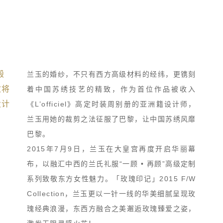
殿
兰玉的婚纱，不只有西方高级材料的经纬，更镌刻
次将
着中国苏绣技艺的精致，作为首位作品被收入
设计
《L’officiel》高定时装周别册的亚洲籍设计师，
兰玉用她的裁剪之法征服了巴黎，让中国苏绣风靡
巴黎。
2015年7月9日，兰玉在大皇宫再度开启华丽幕
布，以融汇中西的兰氏礼服“一顾 • 再顾”高级定制
系列致敬东方女性魅力。「玫瑰印记」2015 F/W
Collection，兰玉更以一针一线的华美细腻呈现玫
瑰经典浪漫，东西方融合之美邂逅玫瑰臻爱之姿，