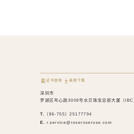
证书查询
画册下载
深圳市
罗湖区布心路3008号水贝珠宝总部大厦（IBC
T.
（86-755）25177794
E.
r.service@roseroserose.com